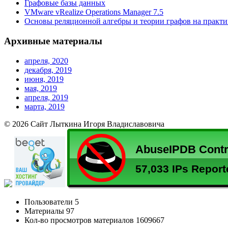
Графовые базы данных
VMware vRealize Operations Manager 7.5
Основы реляционной алгебры и теории графов на практи
Архивные материалы
апреля, 2020
декабря, 2019
июня, 2019
мая, 2019
апреля, 2019
марта, 2019
© 2026 Сайт Лыткина Игоря Владиславовича
Пользователи
5
Материалы
97
Кол-во просмотров материалов
1609667