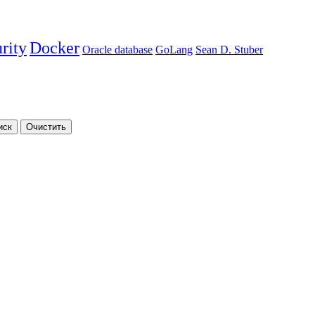
rity
Docker
Oracle database
GoLang
Sean D. Stuber
иск
Очистить