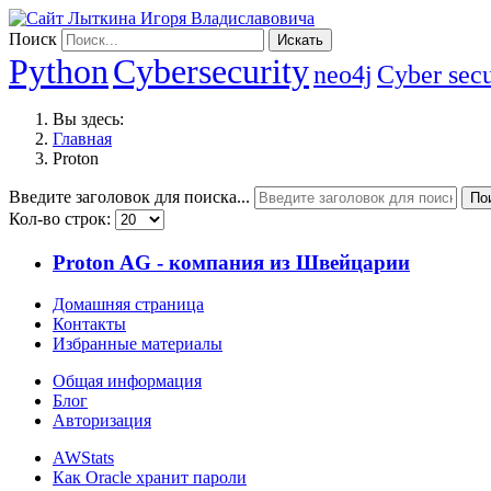
Поиск
Искать
Python
Cybersecurity
neo4j
Cyber secu
Вы здесь:
Главная
Proton
Введите заголовок для поиска...
По
Кол-во строк:
Proton AG - компания из Швейцарии
Домашняя страница
Контакты
Избранные материалы
Общая информация
Блог
Авторизация
AWStats
Как Oracle хранит пароли