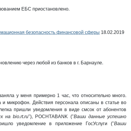
ользованием ЕБС приостановлено.
рмационная безопасность финансовой сферы
18.02.2019
новлению через любой из банков в г. Барнауле.
заняла у меня примерно 1 час, что относительно много.
а и микрофон. Действия персонала описаны в статье во
слепка пришли уведомления в виде смсок от абонентов
на bio.rt.ru
"), POCHTABANK ("
Ваши данные успешно
пришло уведомление в приложение ГосУслуги ("
Ваши