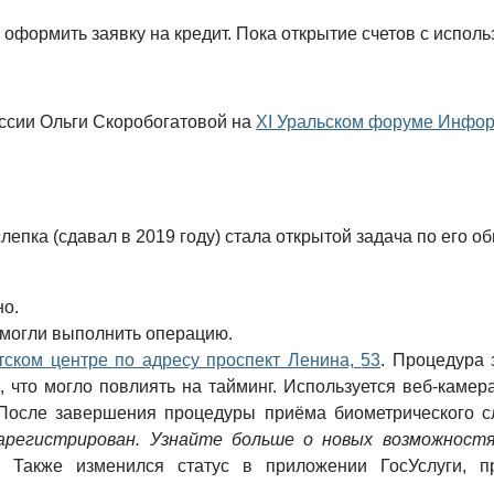
, оформить заявку на кредит. Пока открытие счетов с исп
ссии Ольги Скоробогатовой на
XI Уральском форуме Инфо
епка (сдавал в 2019 году) стала открытой задача по его об
но.
 смогли выполнить операцию.
тском центре по адресу проспект Ленина, 53
. Процедура 
что могло повлиять на тайминг. Используется веб-камер
. После завершения процедуры приёма биометрического 
регистрирован. Узнайте больше о новых возможностях 
). Также изменился статус в приложении ГосУслуги, 