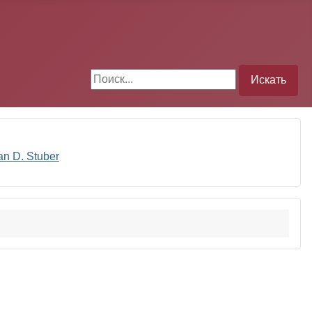
Поиск
Искать
n D. Stuber