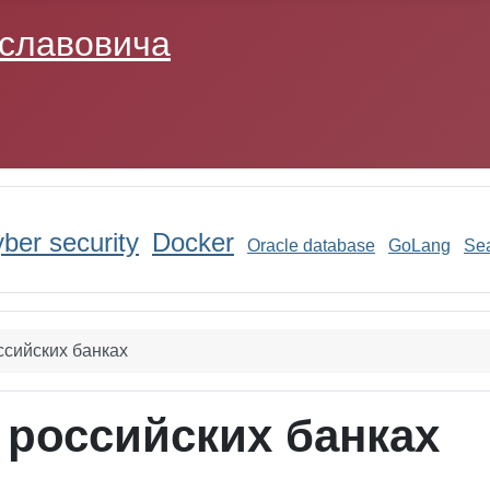
ber security
Docker
Oracle database
GoLang
Sea
ссийских банках
 российских банках